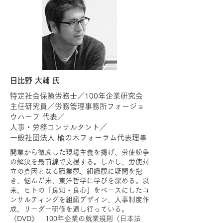
日比野 大輔 氏
特定社会保険労務士／100年企業研究会
主任研究員／労務管理事務所フォージョ
ウハーフ 代表／
人事・労務コンサルタント／
一般社団法人 楡の木フォーラム代表理事
開業から徹底した現場主義を掲げ、労使紛争
の解決を最前線で支援する。しかし、労使対
立の真因となる職業観、組織観に疑問を抱
き、悩んだ末、東洋哲学に学びを深める。以
来、ヒトの「良知・良心」をベースにしたコ
ンサルティングを組織デザイン、人事制度作
成、リーダー研修を通し行っている。
《DVD》 100年企業の就業規則（日本法