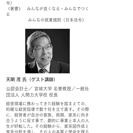
令）
《著書》 みんなが良くなる・みんなでつく
る
みんなの就業規則（日本法令）
天明 茂 氏（ゲスト講師）
公認会計士／ 宮城大学 名誉教授／一般社
団法人 人間力大学校 校長
経営現場に携わってきた経験を踏まえての、
的確な経営指導で数十社を立て直す。その際
に、経営者が自分の家族、両親、家系に向き
合うように促す事で、劇的に事業と本人の人
生が好転した。その経験から、家系図作成と
家系分析を通し、その人の本質と使命を探る