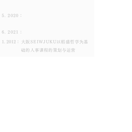
5. 2020：
6. 2021：
1. 2012：
大阪SEIWJUKU以稻盛哲学为基
础的人事课程的策划与运营
2. 2017：
与被判无期徒刑的 Vimile Co.,
Ltd. 社长山下洋介先生一起制定工
作规则
- 口头表达培养企业文化和组织文
化的措施和意图
3. 2018:
在大阪成立100年企业研究会。
Vimile Co., Ltd. 将一家拥有
100 年历史的公司的管理理念以与