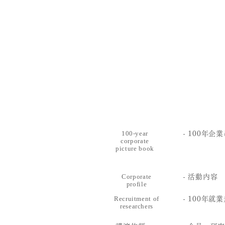
​100-year
​- 100年
corporate
picture book
Corporate
- 活動内容
profile
Recruitment of
- 100年就
researchers