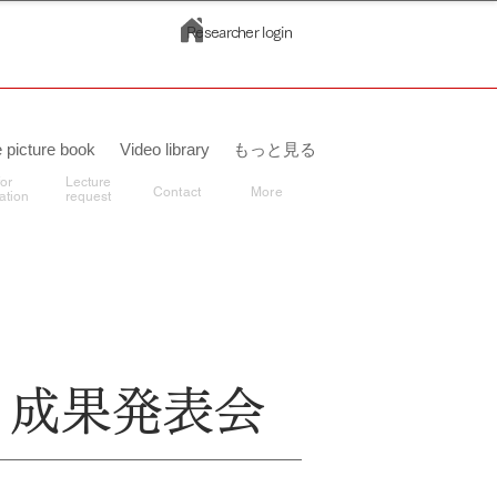
Researcher login
 picture book
Video library
もっと見る
for
Lecture
​Contact
More
ation
request
 成果発表会