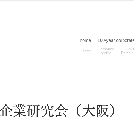
home
100-year corporate
Corporate
Call 
Home
profile
Particip
0年企業研究会（大阪）