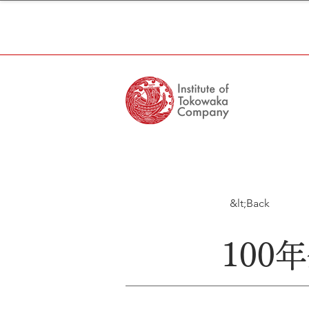
&lt;Back
10